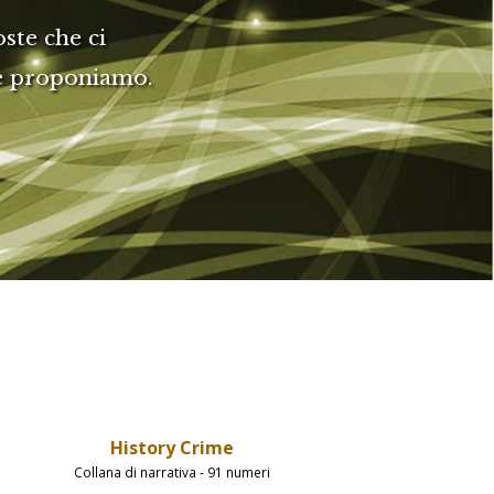
ste che ci
he proponiamo.
History Crime
Collana di narrativa - 91 numeri