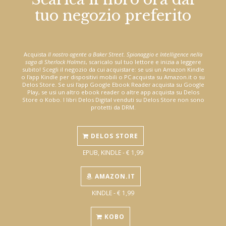
tuo negozio preferito
Acquista
Il nostro agente a Baker Street. Spionaggio e Intelligence nella
saga di Sherlock Holmes
, scaricalo sul tuo lettore e inizia a leggere
subito! Scegli il negozio da cui acquistare: se usi un Amazon Kindle
o l'app Kindle per dispositivi mobili o PC acquista su Amazon.it o su
Delos Store. Se usi l'app Google Ebook Reader acquista su Google
Play, se usi un altro ebook reader o altre app acquista su Delos
Store o Kobo. I libri Delos Digital venduti su Delos Store non sono
protetti da DRM.
DELOS STORE
EPUB, KINDLE - € 1,99
AMAZON.IT
KINDLE - € 1,99
KOBO