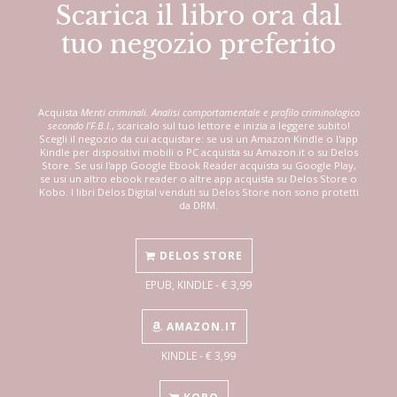
Scarica il libro ora dal
tuo negozio preferito
Acquista
Menti criminali. Analisi comportamentale e profilo criminologico
secondo l’F.B.I.
, scaricalo sul tuo lettore e inizia a leggere subito!
Scegli il negozio da cui acquistare: se usi un Amazon Kindle o l'app
Kindle per dispositivi mobili o PC acquista su Amazon.it o su Delos
Store. Se usi l'app Google Ebook Reader acquista su Google Play,
se usi un altro ebook reader o altre app acquista su Delos Store o
Kobo. I libri Delos Digital venduti su Delos Store non sono protetti
da DRM.
DELOS STORE
EPUB, KINDLE - € 3,99
AMAZON.IT
KINDLE - € 3,99