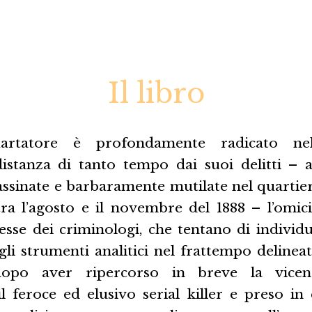
Il libro
artatore è profondamente radicato nell
 distanza di tanto tempo dai suoi delitti –
assinate e barbaramente mutilate nel quartie
ra l’agosto e il novembre del 1888 – l’omic
resse dei criminologi, che tentano di individu
li strumenti analitici nel frattempo delineati
 dopo aver ripercorso in breve la vice
il feroce ed elusivo serial killer e preso i