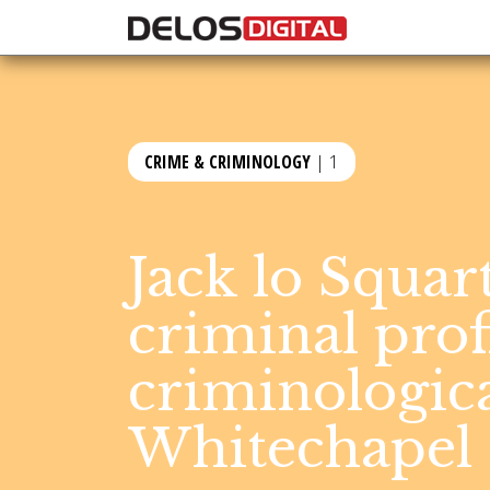
CRIME & CRIMINOLOGY
| 1
Jack lo Squart
criminal profi
criminologica 
Whitechapel