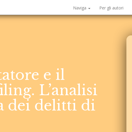
Naviga
Per gli autori
atore e il
ling. L’analisi
dei delitti di