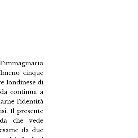
’immaginario
 almeno cinque
re londinese di
ida continua a
arne l’identità
si. Il presente
nda che vede
n esame da due