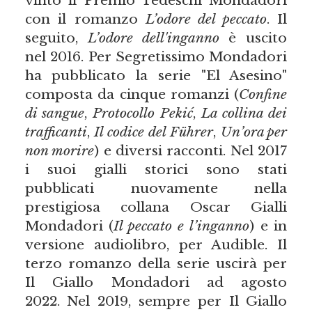
vinto il Premio Tedeschi Mondadori
con il romanzo
L’odore del peccato
. Il
seguito,
L’odore dell'inganno
è uscito
nel 2016. Per Segretissimo Mondadori
ha pubblicato la serie "El Asesino"
composta da cinque romanzi (
Confine
di sangue
,
Protocollo Peki
ć
,
La collina dei
trafficanti
,
Il codice del Führer
,
Un’ora per
non morire
) e diversi racconti. Nel 2017
i suoi gialli storici sono stati
pubblicati nuovamente nella
prestigiosa collana Oscar Gialli
Mondadori (
Il peccato e l’inganno
) e in
versione audiolibro, per Audible. Il
terzo romanzo della serie uscirà per
Il Giallo Mondadori ad agosto
2022. Nel 2019, sempre per Il Giallo