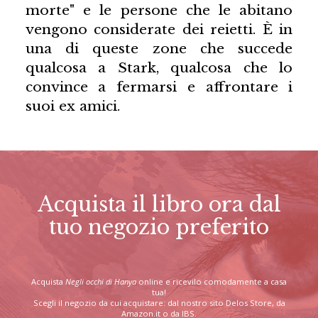
morte" e le persone che le abitano
vengono considerate dei reietti. È in
una di queste zone che succede
qualcosa a Stark, qualcosa che lo
convince a fermarsi e affrontare i
suoi ex amici.
Acquista il libro ora dal
tuo negozio preferito
Acquista
Negli occhi di Hanya
online e ricevilo comodamente a casa
tua!
Scegli il negozio da cui acquistare: dal nostro sito Delos Store, da
Amazon.it o da IBS.