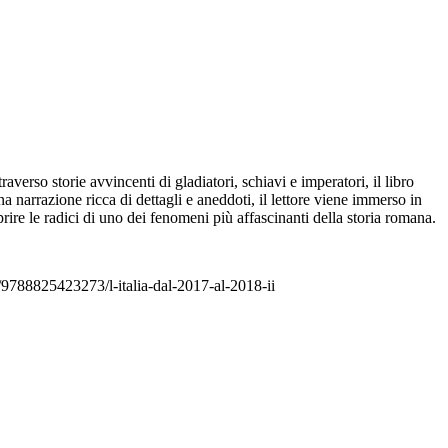
erso storie avvincenti di gladiatori, schiavi e imperatori, il libro
a narrazione ricca di dettagli e aneddoti, il lettore viene immerso in
re le radici di uno dei fenomeni più affascinanti della storia romana.
al/9788825423273/l-italia-dal-2017-al-2018-ii