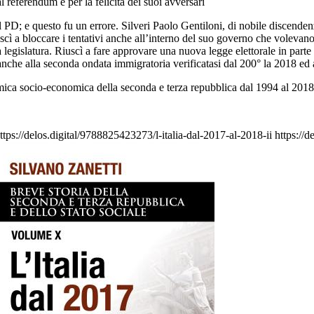
 referendum e per la felicità dei suoi avversari
PD; e questo fu un errore. Silveri Paolo Gentiloni, di nobile discendenz
uscì a bloccare i tentativi anche all’interno del suo governo che voleva
 legislatura. Riuscì a fare approvare una nuova legge elettorale in part
 anche alla seconda ondata immigratoria verificatasi dal 200° la 2018 ed 
amica socio-economica della seconda e terza repubblica dal 1994 al 2018
ttps://delos.digital/9788825423273/l-italia-dal-2017-al-2018-ii
https://d