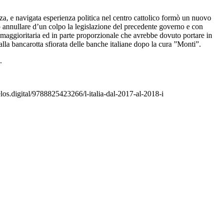
a, e navigata esperienza politica nel centro cattolico formò un nuovo
no annullare d’un colpo la legislazione del precedente governo e con
e maggioritaria ed in parte proporzionale che avrebbe dovuto portare in
alla bancarotta sfiorata delle banche italiane dopo la cura ”Monti”.
.
elos.digital/9788825423266/l-italia-dal-2017-al-2018-i