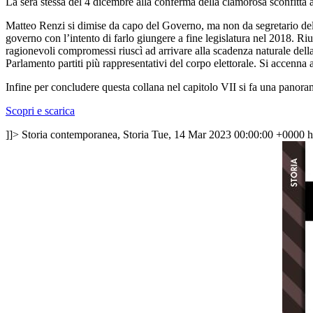
La sera stessa del 4 dicembre alla conferma della clamorosa sconfitta al
Matteo Renzi si dimise da capo del Governo, ma non da segretario del 
governo con l’intento di farlo giungere a fine legislatura nel 2018. Ri
ragionevoli compromessi riuscì ad arrivare alla scadenza naturale della
Parlamento partiti più rappresentativi del corpo elettorale. Si accenna
Infine per concludere questa collana nel capitolo VII si fa una panor
Scopri e scarica
]]>
Storia contemporanea, Storia
Tue, 14 Mar 2023 00:00:00 +0000
h