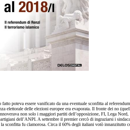
o fatto poteva essere vanificato da una eventuale sconfitta al referendum
 elettorale delle elezioni europee era evaporata. Il fronte dei no (quell
 annoverava non solo i maggiori partiti dell’opposizione, FI, Lega Nord
i partigiani dell’ANPI. A settembre il premier cercò di ingraziarsi i sinda
la sconfitta fu clamorosa. Circa il 60% degli italiani votò innanzitutto c