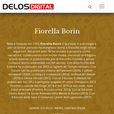
Menu
Fiorella Borin
Nata a Venezia nel 1955,
Fiorella Borin
è laureata in psicologia e
per un breve periodo ha insegnato storia e filosofia negli istituti
superiori. Nei primi anni ‘90 ha iniziato a proporsi come
narratrice, collaborando con molte riviste, vincendo prestigiosi
premi letterari e pubblicando più di trecento novelle e alcuni
romanzi storici ambientati nel XVI secolo. Con Alberto Perdisa
Editore ha pubblicato nel 2003
La Signora del Tempio nascosto
. Con
Tabula Fati ha pubblicato
Il bosco dell’unicorno
(2004),
Il pittore
merdazzèr
(2007),
La strega e il robivecchi
(2010),
La firma del diavolo
(2010) e
Christe eleison
(2011). Con le Edizioni Solfanelli ha
pubblicato nel 2012
Il pellegrino spagnolo
(Premio Thesaurus 2013,
Premio Locanda del Doge 2013) e nel 2014
Le voci mute. Nove
storie veneziane
(Premio Roccamorice 2015). Con le Edizioni
Cento Autori l’e-book
Premiata Ditta Marina & Piccina
(2015). Con
Edizioni della Sera il romanzo
I giorni dello sgomento
(2017).
GENERI: STORICO, WEIRD, FANTASCIENZA