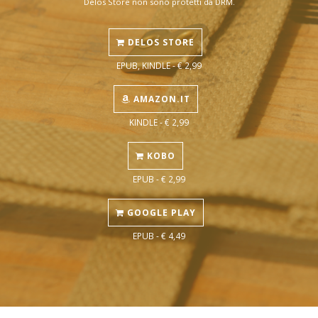
Delos Store non sono protetti da DRM.
DELOS STORE
EPUB, KINDLE - € 2,99
AMAZON.IT
KINDLE - € 2,99
KOBO
EPUB - € 2,99
GOOGLE PLAY
EPUB - € 4,49