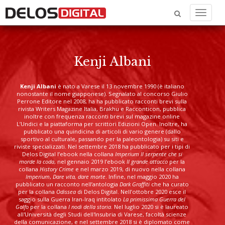
Menu
Kenji Albani
Kenji Albani
è nato a Varese il 13 novembre 1990 (è italiano
nonostante il nome giapponese). Segnalato al concorso Giulio
Perrone Editore nel 2008, ha ha pubblicato racconti brevi sulla
rivista Writers Magazine Italia, Brakhu e Racconticon, pubblica
inoltre con frequenza racconti brevi sul magazine online
L’Undici e la piattaforma per scrittori Edizioni Open. Inoltre, ha
pubblicato una quindicina di articoli di vario genere (dallo
sportivo al culturale, passando per la paleontologia) su siti e
riviste specializzati. Nel settembre 2018 ha pubblicato per i tipi di
Delos Digital l’ebook nella collana
Imperium
Il serpente che si
morde la coda
, nel gennaio 2019 l’ebook
Il grande attacco
per la
collana
History Crime
e nel marzo 2019, di nuovo nella collana
Imperium
,
Dare vita, dare morte
. Infine, nel maggio 2020 ha
pubblicato un racconto nell’antologia
Dark Graffiti
che ha curato
per la collana
Odissea
di Delos Digital. Nell’ottobre 2020 esce il
saggio sulla Guerra Iran-Iraq intitolato
La primissima Guerra del
Golfo
per la collana
I nodi della storia
. Nel luglio 2020 si è laureato
all'Università degli Studi dell'Insubria di Varese, facoltà scienze
della comunicazione, e nel settembre 2018 si è diplomato come