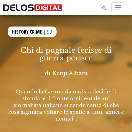
Menu
HISTORY CRIME
| 99
Chi di pugnale ferisce di
guerra perisce
di
Kenji Albani
Quando la Germania nazista decide di
sfondare il fronte occidentale, un
giornalista italiano si rende conto di che
cosa significa voltare le spalle a tutti: amici e
nemici...