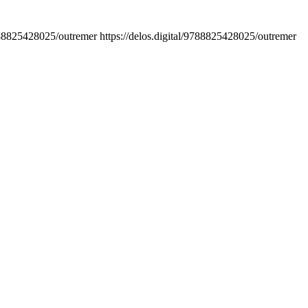
9788825428025/outremer
https://delos.digital/9788825428025/outremer