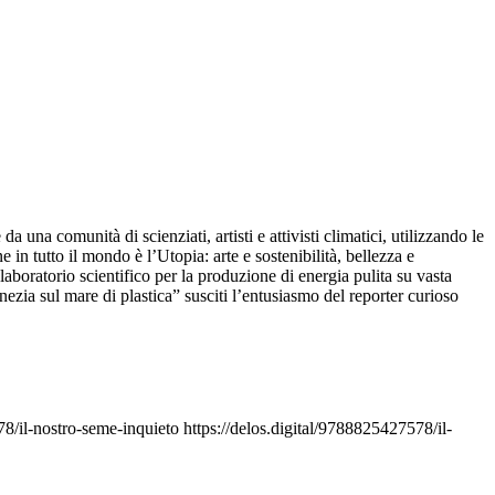
a una comunità di scienziati, artisti e attivisti climatici, utilizzando le
 in tutto il mondo è l’Utopia: arte e sostenibilità, bellezza e
laboratorio scientifico per la produzione di energia pulita su vasta
nezia sul mare di plastica” susciti l’entusiasmo del reporter curioso
78/il-nostro-seme-inquieto
https://delos.digital/9788825427578/il-