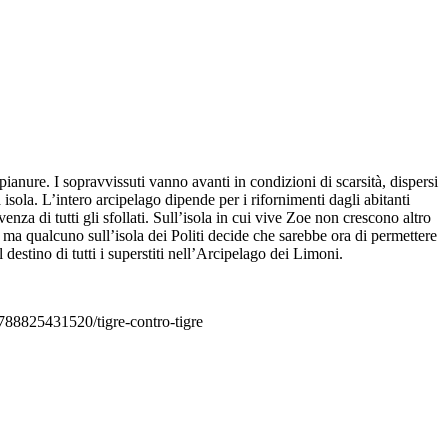
ianure. I sopravvissuti vanno avanti in condizioni di scarsità, dispersi
sola. L’intero arcipelago dipende per i rifornimenti dagli abitanti
nza di tutti gli sfollati. Sull’isola in cui vive Zoe non crescono altro
, ma qualcuno sull’isola dei Politi decide che sarebbe ora di permettere
destino di tutti i superstiti nell’Arcipelago dei Limoni.
/9788825431520/tigre-contro-tigre