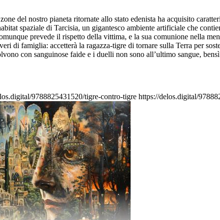
 zone del nostro pianeta ritornate allo stato edenista ha acquisito caratt
abitat spaziale di Tarcisia, un gigantesco ambiente artificiale che conti
unque prevede il rispetto della vittima, e la sua comunione nella mente 
veri di famiglia: accetterà la ragazza-tigre di tornare sulla Terra per so
solvono con sanguinose faide e i duelli non sono all’ultimo sangue, bensì 
elos.digital/9788825431520/tigre-contro-tigre
https://delos.digital/978